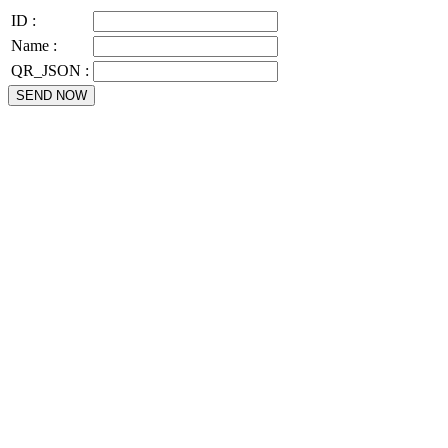
ID :
Name :
QR_JSON :